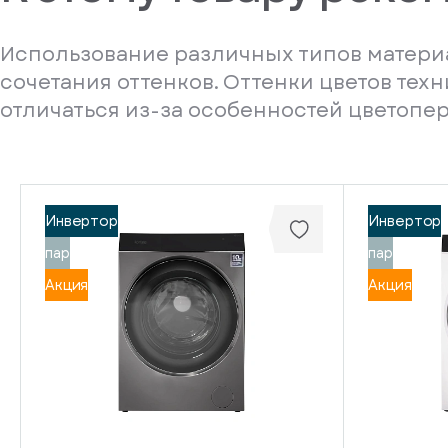
Использование различных типов материа
сочетания оттенков. Оттенки цветов тех
отличаться из-за особенностей цветопе
Инвертор
Инвертор
пар
пар
Акция
Акция