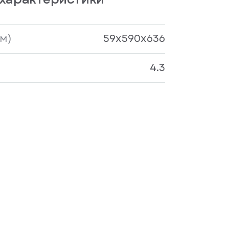
м)
59x590х636
4.3