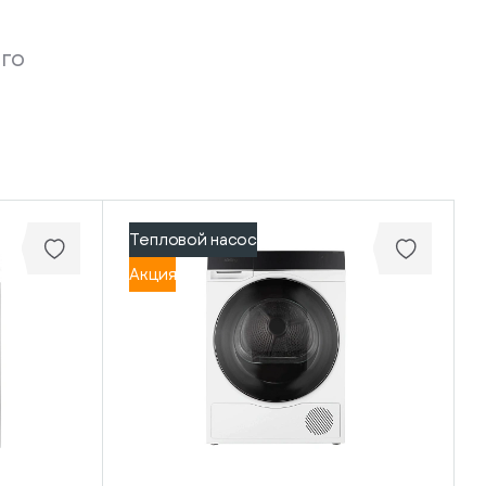
го
Тепловой насос
Акция