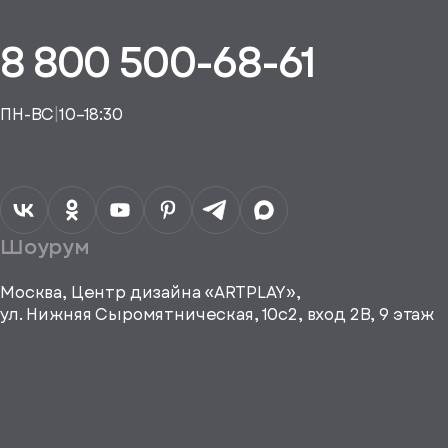
уплении
ие на обработку
дан
ных
равить
8 800 500-68-61
, спасибо
ть рекламные и
, спасибо
материалы
исаться
ПН-ВС
|
10–18:30
a="64"
Шоурум
height="64"
viewBox="0
0 64
Москва, Центр дизайна «ARTPLAY»,
64"
ул. Нижняя Сыромятническая, 10с2, вход 2B, 9 этаж
fill="none"
xmlns="http://www.w3.org/2000/
е город