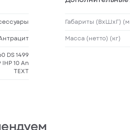
сессуары
Габариты (ВxШxГ) (м
Антрацит
Масса (нетто) (кг)
0 DS 1499
9 IHP 10 An
TEXT
мендуем