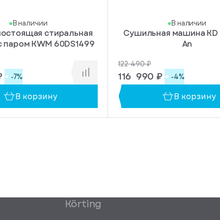
В наличии
В наличии
остоящая стиральная
Сушильная машина KD 
с паром KWM 60DS1499
An
122 490 ₽
₽
116 990 ₽
-7%
-4%
В корзину
В корзину
Körting