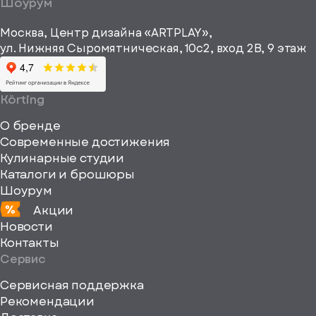
a="64"
Шоурум
рекламные и
height="64"
информационные
Москва, Центр дизайна «ARTPLAY»,
viewBox="0
материалы
ул. Нижняя Сыромятническая, 10с2, вход 2B, 9 этаж
одписаться
0
64
64"
Körting
fill="none"
О бренде
xmlns="http://www
Современные достижения
Кулинарные студии
Каталоги и брошюры
Шоурум
Акции
Новости
Контакты
Сервис
Сервисная поддержка
Рекомендации