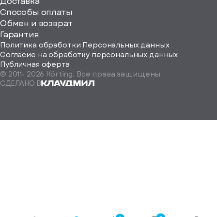
ерите
Доставка
Способы оплаты
ород
Обмен и возврат
Гарантия
Политика обработки Персональных данных
Согласие на обработку персональных данных
Публичная оферта
© 2011-
2026
Körting. Все права защищены
Определить
СДЕЛАНО В
автоматически
Москва
Санкт-
Петербург
Екатеринбург
Краснодар
Нижний
Новгород
Новосибирск
Ростов-
на-
Дону