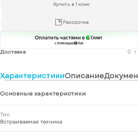
информационные
у
Купить в 1 клик
вас
материалы
есть
Отправить
аккаунт
Рассрочка
Оплатить частями в
с помощью
Доставка
Характеристики
Описание
Докумен
Основные характеристики
Тип
Встраиваемая техника