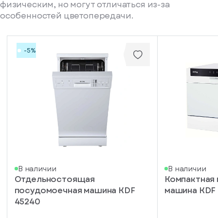
физическим, но могут отличаться из-за
особенностей цветопередачи.
-5%
писка
В наличии
В наличии
Отдельностоящая
Компактная
ступление
посудомоечная машина KDF
машина KDF
ажите
45240
ail, на
торый