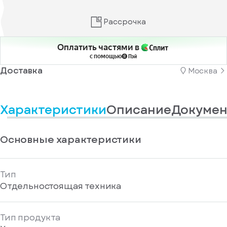
информационные
у
вас
материалы
есть
Рассрочка
Отправить
аккаунт
Оплатить частями в
с помощью
Доставка
Москва
Характеристики
Описание
Докумен
Основные характеристики
Тип
Отдельностоящая техника
Тип продукта