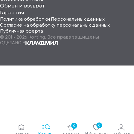
ород
Обмен и возврат
Гарантия
Политика обработки Персональных данных
Согласие на обработку персональных данных
Публичная оферта
© 2011-
2026
Körting. Все права защищены
Определить
СДЕЛАНО В
автоматически
Москва
Санкт-
Петербург
Екатеринбург
Краснодар
Нижний
Новгород
Новосибирск
Ростов-
на-
Дону
0
0
Самара
Каталог
Избранное