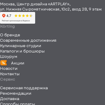
информационные
Москва, Центр дизайна «ARTPLAY»,
viewBox="0
материалы
ул. Нижняя Сыромятническая, 10с2, вход 2B, 9 этаж
одписаться
0
64
64"
Körting
fill="none"
О бренде
xmlns="http://www
Современные достижения
Кулинарные студии
Каталоги и брошюры
Шоурум
Акции
Новости
Контакты
Сервис
Сервисная поддержка
Рекомендации
ерите
Доставка
Способы оплаты