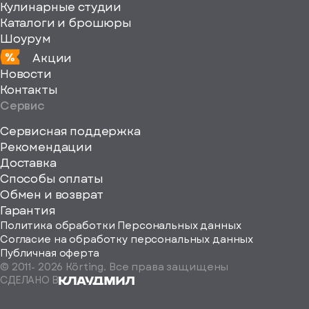
Кулинарные студии
Каталоги и брошюры
Шоурум
Акции
Новости
Контакты
Сервис
Сервисная поддержка
Рекомендации
ерите
Доставка
Способы оплаты
ород
Обмен и возврат
Гарантия
Политика обработки Персональных данных
Согласие на обработку персональных данных
Публичная оферта
© 2011-
2026
Körting. Все права защищены
Определить
СДЕЛАНО В
автоматически