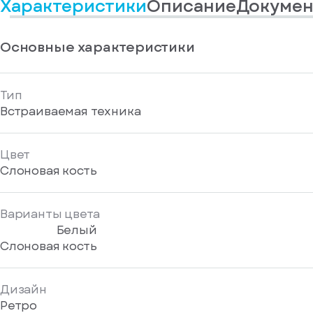
Характеристики
Описание
Докумен
информационные
у
вас
материалы
есть
Отправить
аккаунт
Основные характеристики
Тип
Встраиваемая техника
Цвет
Слоновая кость
Варианты цвета
Белый
Слоновая кость
Дизайн
Ретро