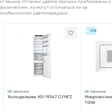
оттенков. Оттенки цветов техники приближены к
физическим, но могут отличаться из-за
особенностей цветопередачи.
-10%
писка
В наличии
В наличии
Холодильник KSI 19547 CFNFZ
Микроволнов
ступление
TGW
ажите
ail, на