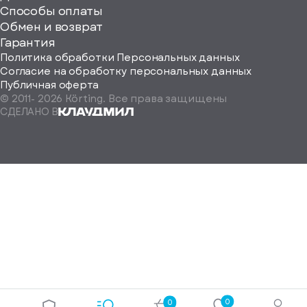
Способы оплаты
ород
Обмен и возврат
Гарантия
Политика обработки Персональных данных
Согласие на обработку персональных данных
Публичная оферта
© 2011-
2026
Körting. Все права защищены
Определить
СДЕЛАНО В
автоматически
Москва
Санкт-
Петербург
Екатеринбург
Краснодар
Нижний
Новгород
Новосибирск
Ростов-
на-
Дону
0
0