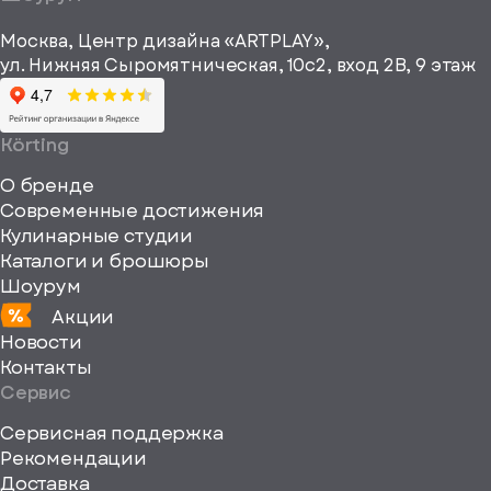
рекламные и
height="64"
информационные
Москва, Центр дизайна «ARTPLAY»,
viewBox="0
материалы
ул. Нижняя Сыромятническая, 10с2, вход 2B, 9 этаж
одписаться
0
64
64"
Körting
fill="none"
О бренде
xmlns="http://www
Современные достижения
Кулинарные студии
Каталоги и брошюры
Шоурум
Акции
Новости
Контакты
Сервис
Сервисная поддержка
Рекомендации
ерите
Доставка