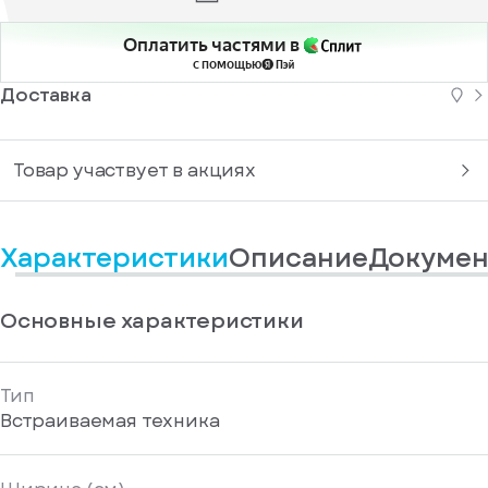
информационные
у
вас
материалы
есть
Оплатить частями в
Отправить
аккаунт
с помощью
Доставка
Товар участвует в акциях
Характеристики
Описание
Докумен
Основные характеристики
Тип
Встраиваемая техника