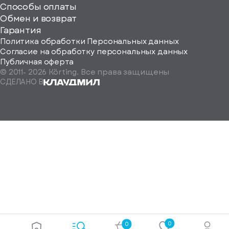
Способы оплаты
ород
Обмен и возврат
Гарантия
Политика обработки Персональных данных
Согласие на обработку персональных данных
Публичная оферта
© 2011-
2026
Körting. Все права защищены
Определить
СДЕЛАНО В
автоматически
Москва
Санкт-
Петербург
Екатеринбург
Краснодар
Нижний
Новгород
Новосибирск
Ростов-
на-
Дону
0
0