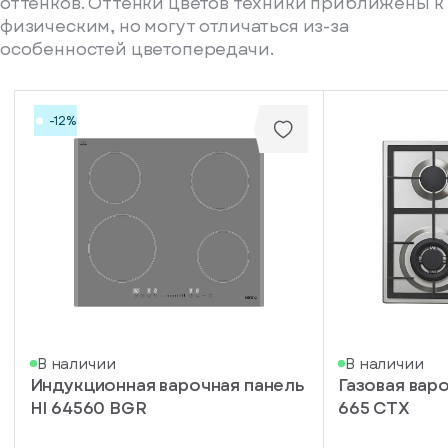
оттенков. Оттенки цветов техники приближены к
физическим, но могут отличаться из-за
особенностей цветопередачи.
-12%
писка
В наличии
В наличии
Индукционная варочная панель
Газовая вар
ступление
HI 64560 BGR
665 CTX
ажите
ail, на