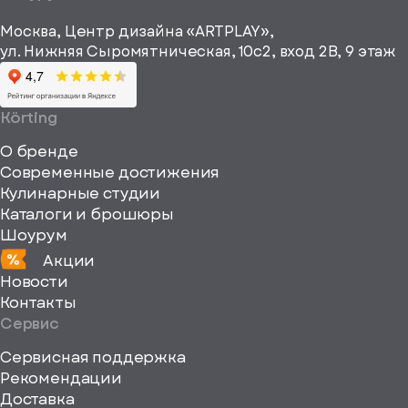
рекламные и
height="64"
информационные
Москва, Центр дизайна «ARTPLAY»,
viewBox="0
материалы
ул. Нижняя Сыромятническая, 10с2, вход 2B, 9 этаж
одписаться
0
64
64"
Körting
fill="none"
О бренде
xmlns="http://www
Современные достижения
Кулинарные студии
Каталоги и брошюры
Шоурум
Акции
Новости
Контакты
Сервис
Сервисная поддержка
Рекомендации
ерите
Доставка