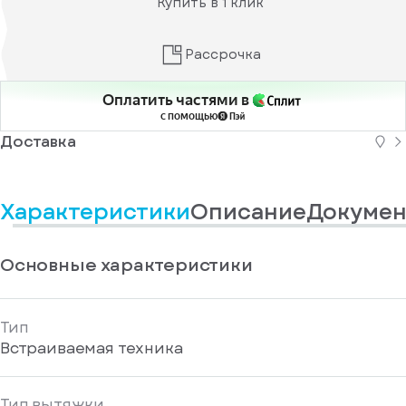
Купить в 1 клик
информационные
у
вас
материалы
есть
Отправить
аккаунт
Рассрочка
Оплатить частями в
с помощью
Доставка
Характеристики
Описание
Докумен
Основные характеристики
Тип
Встраиваемая техника
Тип вытяжки