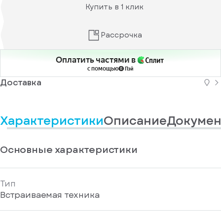
информационные
у
Купить в 1 клик
вас
материалы
есть
Отправить
аккаунт
Рассрочка
Оплатить частями в
с помощью
Доставка
Характеристики
Описание
Докумен
Основные характеристики
Тип
Встраиваемая техника