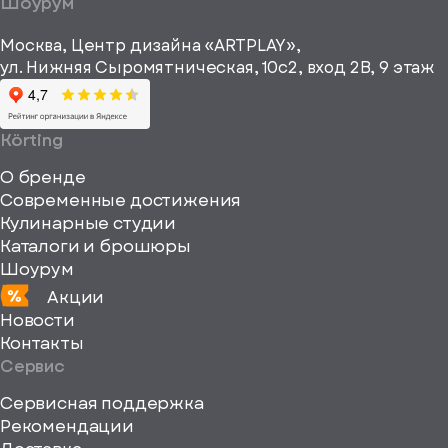
Шоурум
рекламные и
height="64"
информационные
Москва, Центр дизайна «ARTPLAY»,
viewBox="0
материалы
ул. Нижняя Сыромятническая, 10с2, вход 2B, 9 этаж
одписаться
0
64
64"
Körting
fill="none"
О бренде
xmlns="http://www
Современные достижения
Кулинарные студии
Каталоги и брошюры
Шоурум
Акции
Новости
Контакты
Сервис
Сервисная поддержка
Рекомендации