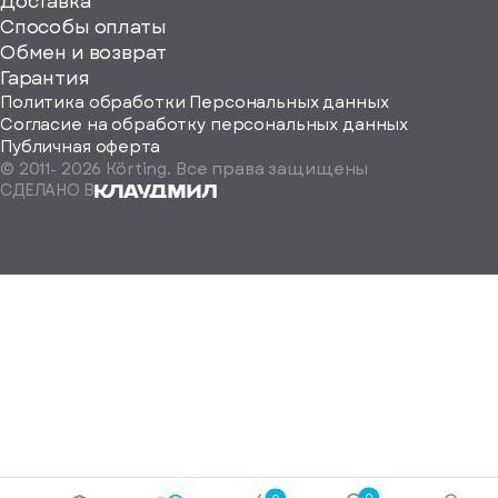
ерите
Доставка
Способы оплаты
ород
Обмен и возврат
Гарантия
Политика обработки Персональных данных
Согласие на обработку персональных данных
Публичная оферта
© 2011-
2026
Körting. Все права защищены
Определить
СДЕЛАНО В
автоматически
Москва
Санкт-
Петербург
Екатеринбург
Краснодар
Нижний
Новгород
Новосибирск
Ростов-
на-
Дону