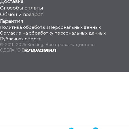
ерите
Доставка
Способы оплаты
ород
Обмен и возврат
Гарантия
Политика обработки Персональных данных
Согласие на обработку персональных данных
Публичная оферта
© 2011-
2026
Körting. Все права защищены
Определить
СДЕЛАНО В
автоматически
Москва
Санкт-
Петербург
Екатеринбург
Краснодар
Нижний
Новгород
Новосибирск
Ростов-
на-