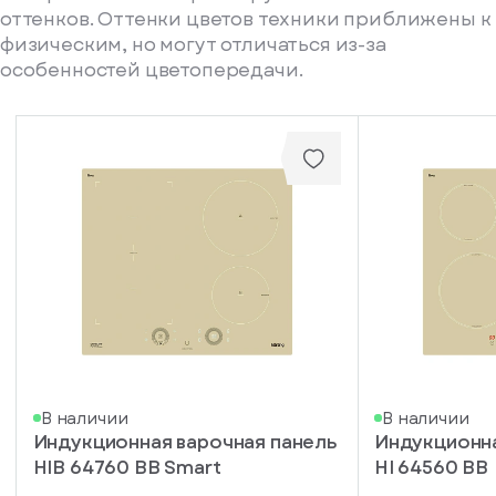
оттенков. Оттенки цветов техники приближены к
физическим, но могут отличаться из-за
особенностей цветопередачи.
писка
В наличии
В наличии
Индукционная варочная панель
Индукционна
ступление
HIB 64760 BB Smart
HI 64560 BB
ажите