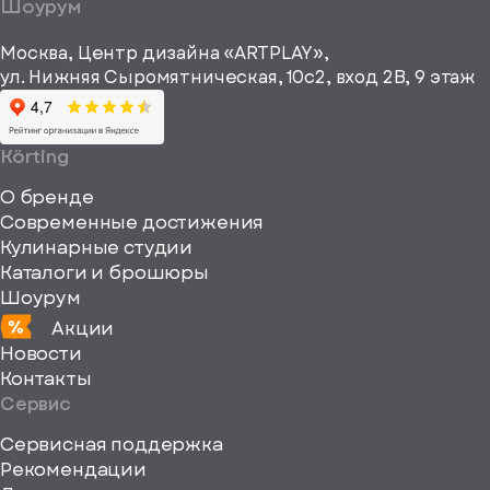
a="64"
Шоурум
рекламные и
height="64"
информационные
Москва, Центр дизайна «ARTPLAY»,
viewBox="0
материалы
ул. Нижняя Сыромятническая, 10с2, вход 2B, 9 этаж
одписаться
0
64
64"
Körting
fill="none"
О бренде
xmlns="http://www
Современные достижения
Кулинарные студии
Каталоги и брошюры
Шоурум
Акции
Новости
Контакты
Сервис
Сервисная поддержка
Рекомендации