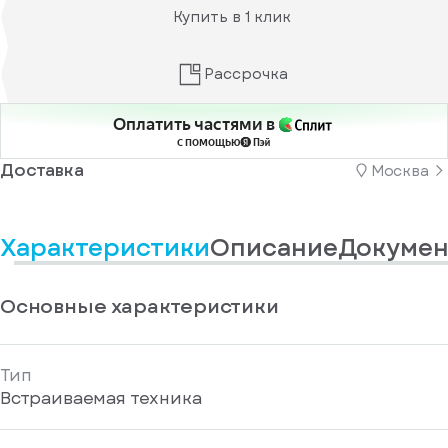
информационные
у
Купить в 1 клик
вас
материалы
есть
Отправить
аккаунт
Рассрочка
Оплатить частями в
с помощью
Доставка
Москва
Характеристики
Описание
Докумен
Основные характеристики
Тип
Встраиваемая техника