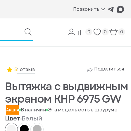
Позвонить
0
0
0
Поделиться
5
1 отзыв
Вытяжка с выдвижным
экраном KHP 6975 GW
В наличии
Эта модель есть в шоуруме
Акция
Цвет
Белый