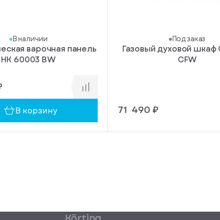
В наличии
Под заказ
еская варочная панель
Газовый духовой шкаф 
HK 60003 BW
CFW
₽
71 490 ₽
В корзину
Körting