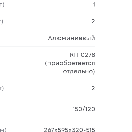
т)
1
)
2
Алюминиевый
KIT 0278
(приобретается
отдельно)
т)
2
150/120
м)
267x595x320-515