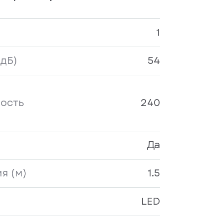
1
дБ)
54
ость
240
Да
я (м)
1.5
LED