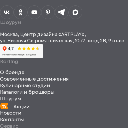
обработку
персональных
данных
Я согласен
получать
a="64"
Шоурум
рекламные и
height="64"
информационные
Москва, Центр дизайна «ARTPLAY»,
viewBox="0
материалы
ул. Нижняя Сыромятническая, 10с2, вход 2B, 9 этаж
одписаться
0
64
64"
Körting
fill="none"
О бренде
xmlns="http://www
Современные достижения
Кулинарные студии
Каталоги и брошюры
Шоурум
Акции
Новости
Контакты
Сервис