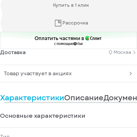
информационные
у
Купить в 1 клик
вас
материалы
есть
Отправить
аккаунт
Рассрочка
Оплатить частями в
с помощью
Доставка
Москва
Товар участвует в акциях
Характеристики
Описание
Докумен
Основные характеристики
Тип