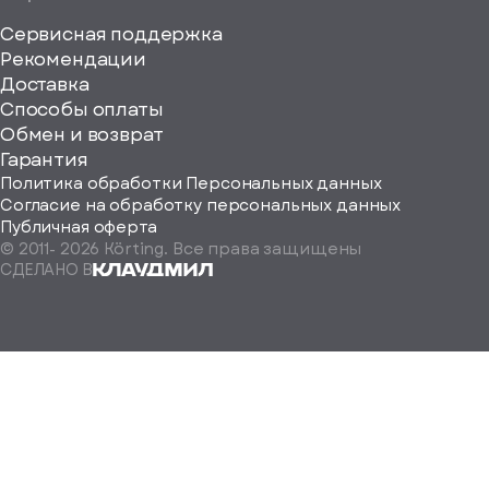
Сервисная поддержка
Рекомендации
ерите
Доставка
Способы оплаты
ород
Обмен и возврат
Гарантия
Политика обработки Персональных данных
Согласие на обработку персональных данных
Публичная оферта
© 2011-
2026
Körting. Все права защищены
Определить
СДЕЛАНО В
автоматически
Москва
Санкт-
Петербург
Екатеринбург
Краснодар
Нижний
Новгород